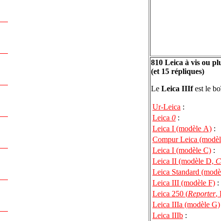
810 Leica à vis ou pl
(et 15 répliques)
Le
Leica IIIf
est le bo
Ur-Leica
:
Leica
0
:
Leica I (modèle A)
:
Compur Leica (modèl
Leica I (modèle C)
:
Leica II (modèle D,
C
Leica Standard (modè
Leica III (modèle F)
:
Leica 250 (
Reporter
,
Leica IIIa (modèle G)
Leica IIIb
: