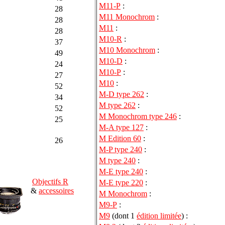
M11-P
:
28
M11 Monochrom
:
28
M11
:
28
M10-R
:
37
M10 Monochrom
:
49
M10-D
:
24
M10-P
:
27
M10
:
52
M-D type 262
:
34
M type 262
:
52
M Monochrom type 246
:
25
M-A type 127
:
M Edition 60
:
26
M-P type 240
:
M type 240
:
M-E type 240
:
Objectifs R
M-E type 220
:
&
accessoires
M Monochrom
:
M9-P
:
M9
(dont 1
édition limitée
) :