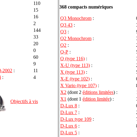
110
368 compacts numériques
15
16
Q3 Monochrom
:
2
Q3 43
:
144
Q3
:
33
Q2 Monochrom
:
20
Q2
:
0
Q-P
:
60
Q (type 116)
:
9
X-U (type 113)
:
00-2002
:
11
X (type 113)
:
4
:
4
X-E (type 102)
:
X Vario (type 107)
:
X2
(dont 2
éditions limitées
) :
X1
(dont 1
édition limitée
) :
Objectifs à vis
D-Lux 8
:
D-Lux 7
:
D-Lux type 109
:
D-Lux 6
:
D-Lux 5
: