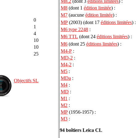
M8.2
(dont 3
éditions limitées
) :
M8
(dont 1
édition limitée
) :
M7
(aucune
édition limitée
) :
0
MP
(2003) (dont 17
éditions limitées
) :
1
M6 type 2248
:
4
M6 TTL
(dont 24
éditions limitées
) :
10
M6
(dont 25
éditions limitées
) :
10
M4-P
:
25
MD-2
:
M4-2
:
M5
:
MDa
:
Objectifs SL
M4
:
MD
:
M1
:
M2
:
MP
(1956-1957) :
M3
:
94 boîtiers Leica CL