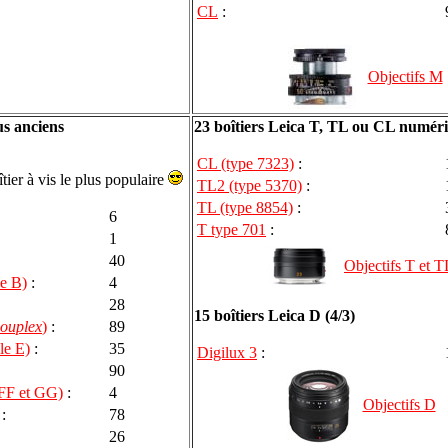
CL
:
Objectifs M
us anciens
23 boîtiers Leica T, TL ou CL numér
CL (type 7323)
:
îtier à vis le plus populaire
TL2 (type 5370)
:
TL (type 8854)
:
6
T type 701
:
1
40
Objectifs T et T
e B)
:
4
28
15 boîtiers Leica D (4/3)
ouplex
)
:
89
le E)
:
35
Digilux 3
:
90
 FF et GG)
:
4
Objectifs D
:
78
26