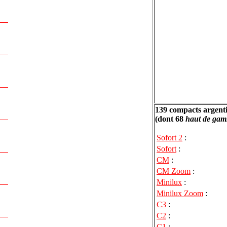
139 compacts argent
(dont 68
haut de ga
Sofort 2
:
Sofort
:
CM
:
CM Zoom
:
Minilux
:
Minilux Zoom
:
C3
:
C2
:
C1
: