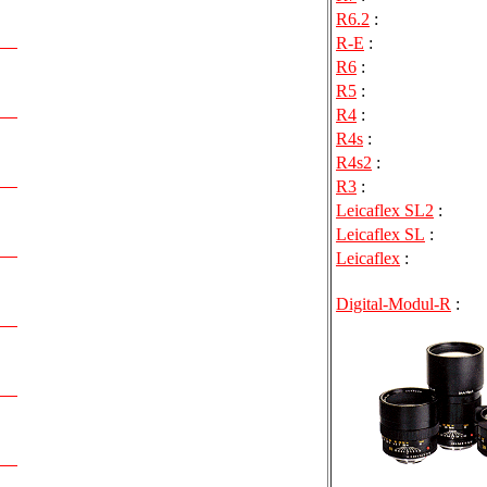
R6.2
:
R-E
:
R6
:
R5
:
R4
:
R4s
:
R4s2
:
R3
:
Leicaflex SL2
:
Leicaflex SL
:
Leicaflex
:
Digital-Modul-R
: