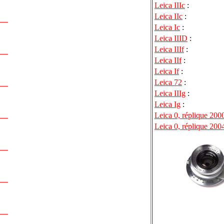
Leica IIIc
:
Leica IIc
:
Leica Ic
:
Leica IIID
:
Leica IIIf
:
Leica IIf
:
Leica If
:
Leica 72
:
Leica IIIg
:
Leica Ig
:
Leica 0, réplique 20
Leica 0, réplique 200