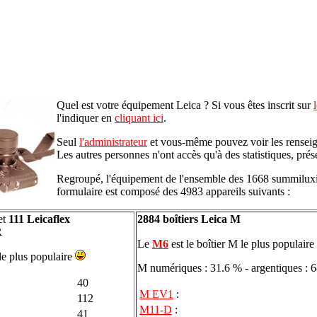
Quel est votre équipement Leica ? Si vous êtes inscrit sur
l'indiquer en
cliquant ici
.
Seul
l'administrateur
et vous-même pouvez voir les rensei
Les autres personnes n'ont accès qu'à des statistiques, prés
Regroupé, l'équipement de l'ensemble des 1668 summiluxi
formulaire est composé des 4983 appareils suivants :
et
111 Leicaflex
2884 boîtiers Leica M
R
Le
M6
est le boîtier M le plus populaire
 le plus populaire
M numériques : 31.6 % - argentiques : 
40
M EV1
:
112
M11-D
:
41