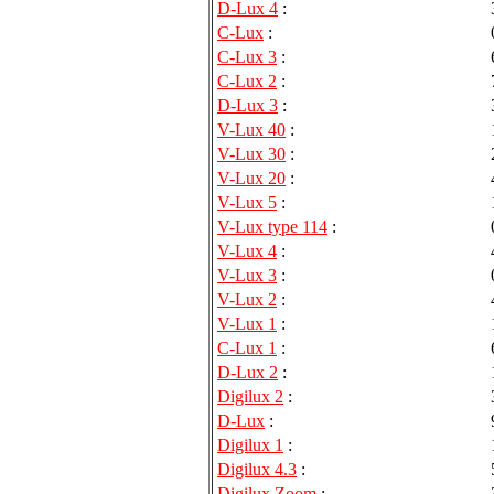
D-Lux 4
:
C-Lux
:
C-Lux 3
:
C-Lux 2
:
D-Lux 3
:
V-Lux 40
:
V-Lux 30
:
V-Lux 20
:
V-Lux 5
:
V-Lux type 114
:
V-Lux 4
:
V-Lux 3
:
V-Lux 2
:
V-Lux 1
:
C-Lux 1
:
D-Lux 2
:
Digilux 2
:
D-Lux
:
Digilux 1
:
Digilux 4.3
:
Digilux Zoom
: