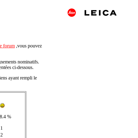
le forum
,vous pouvez
gnements nominatifs.
entées ci-dessous.
ens ayant rempli le
68.4 %
1
2