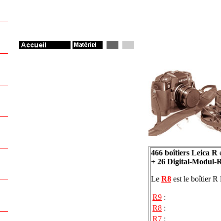
466 boîtiers Leica R
+ 26 Digital-Modul-
Le
R8
est le boîtier R
R9
:
R8
:
R7
: