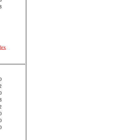
3
lex
0
2
0
3
2
0
0
0