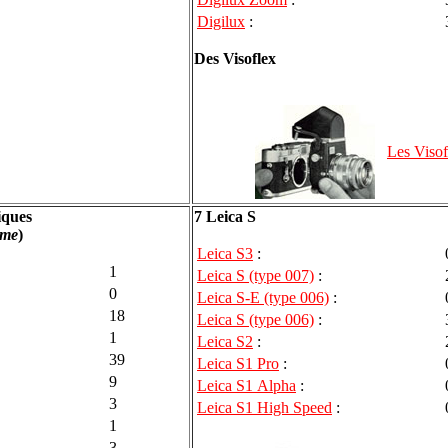
Digilux
:
Des Visoflex
Les Visof
iques
7 Leica S
mme
)
Leica S3
:
1
Leica S (type 007)
:
0
Leica S-E (type 006)
:
18
Leica S (type 006)
:
1
Leica S2
:
39
Leica S1 Pro
:
9
Leica S1 Alpha
:
3
Leica S1 High Speed
:
1
3