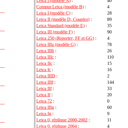
Leica I (modèle A)
:
40
Compur Leica (modèle B)
:
4
Leica I (modèle C)
:
28
Leica II (modèle D,
Couplex
)
:
89
Leica Standard (modèle E)
:
35
Leica III (modèle F)
:
90
Leica 250 (
Reporter
, FF et GG)
:
4
Leica IIIa (modèle G)
:
78
Leica IIIb
:
26
Leica IIIc
:
110
Leica IIc
:
15
Leica Ic
:
16
Leica IIID
:
2
Leica IIIf
:
144
Leica IIf
:
33
Leica If
:
20
Leica 72
:
0
Leica IIIg
:
60
Leica Ig
:
9
Leica 0, réplique 2000-2002
:
11
Leica 0, réplique 2004
:
4