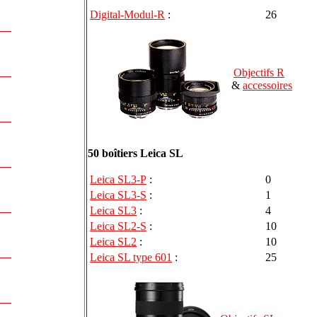
Digital-Modul-R
:
26
Objectifs R
&
accessoires
50 boîtiers Leica SL
Leica SL3-P
:
0
Leica SL3-S
:
1
Leica SL3
:
4
Leica SL2-S
:
10
Leica SL2
:
10
Leica SL type 601
:
25