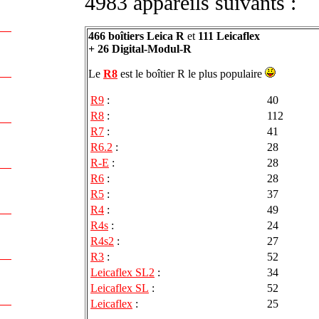
4983 appareils suivants :
466 boîtiers Leica R
et
111 Leicaflex
+ 26 Digital-Modul-R
Le
R8
est le boîtier R le plus populaire
R9
:
40
R8
:
112
R7
:
41
R6.2
:
28
R-E
:
28
R6
:
28
R5
:
37
R4
:
49
R4s
:
24
R4s2
:
27
R3
:
52
Leicaflex SL2
:
34
Leicaflex SL
:
52
Leicaflex
:
25