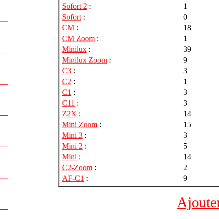
Sofort 2
:
1
Sofort
:
0
CM
:
18
CM Zoom
:
1
Minilux
:
39
Minilux Zoom
:
9
C3
:
3
C2
:
1
C1
:
3
C11
:
3
Z2X
:
14
Mini Zoom
:
15
Mini 3
:
3
Mini 2
:
5
Mini
:
14
C2-Zoom
:
2
AF-C1
:
9
Ajoute