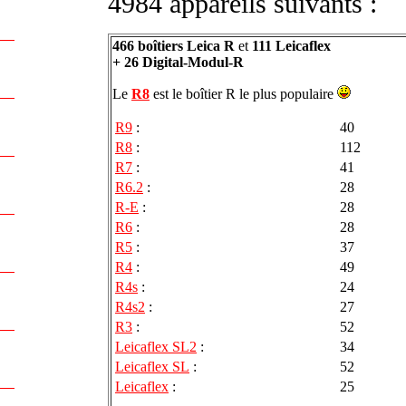
4984 appareils suivants :
466 boîtiers Leica R
et
111 Leicaflex
+ 26 Digital-Modul-R
Le
R8
est le boîtier R le plus populaire
R9
:
40
R8
:
112
R7
:
41
R6.2
:
28
R-E
:
28
R6
:
28
R5
:
37
R4
:
49
R4s
:
24
R4s2
:
27
R3
:
52
Leicaflex SL2
:
34
Leicaflex SL
:
52
Leicaflex
:
25