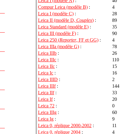
Leica I (modèle A)
:
40
Compur Leica (modèle B)
:
4
Leica I (modèle C)
:
28
Leica II (modèle D,
Couplex
)
:
89
Leica Standard (modèle E)
:
35
Leica III (modèle F)
:
90
Leica 250 (
Reporter
, FF et GG)
:
4
Leica IIIa (modèle G)
:
78
Leica IIIb
:
26
Leica IIIc
:
110
Leica IIc
:
15
Leica Ic
:
16
Leica IIID
:
2
Leica IIIf
:
144
Leica IIf
:
33
Leica If
:
20
Leica 72
:
0
Leica IIIg
:
60
Leica Ig
:
9
Leica 0, réplique 2000-2002
:
11
Leica 0, réplique 2004
:
4