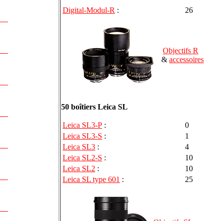
Digital-Modul-R
:
26
Objectifs R
&
accessoires
50 boîtiers Leica SL
Leica SL3-P
:
0
Leica SL3-S
:
1
Leica SL3
:
4
Leica SL2-S
:
10
Leica SL2
:
10
Leica SL type 601
:
25