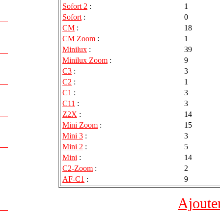
Sofort 2
:
1
Sofort
:
0
CM
:
18
CM Zoom
:
1
Minilux
:
39
Minilux Zoom
:
9
C3
:
3
C2
:
1
C1
:
3
C11
:
3
Z2X
:
14
Mini Zoom
:
15
Mini 3
:
3
Mini 2
:
5
Mini
:
14
C2-Zoom
:
2
AF-C1
:
9
Ajoute