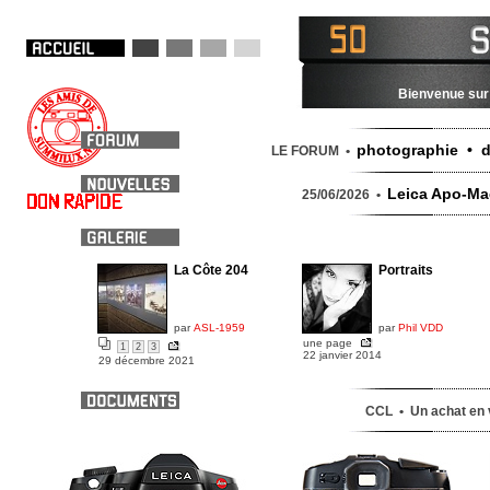
Bienvenue sur 
photographie • d
LE FORUM •
Leica Apo-Mac
25/06/2026 •
La Côte 204
Portraits
par
ASL-1959
par
Phil VDD
une page
1
2
3
22 janvier 2014
29 décembre 2021
CCL • Un achat en v