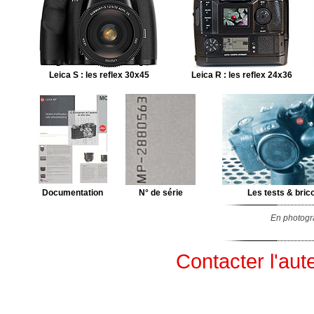
Leica S : les reflex 30x45
Leica R : les reflex 24x36
Documentation
N° de série
Les tests & bric
En photogra
Contacter l'aut