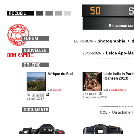
Bienvenue sur 
photographie • d
LE FORUM •
Leica Apo-Mac
25/06/2026 •
Afrique du Sud
Little India in Pari
(Ganesh 2013)
par
gautier
par
papacamera
une page
1
2
3
4 septembre 2013
18 juin 2017
CCL • Un achat en v