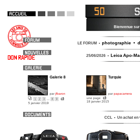
Bienvenue sur 
photographie • d
LE FORUM •
Leica Apo-Mac
25/06/2026 •
Galerie 8
Turquie
par
jfbaron
par
papacamera
une page
…
1
2
3
8
9
18 janvier 2015
5 janvier 2019
CCL • Un achat en v