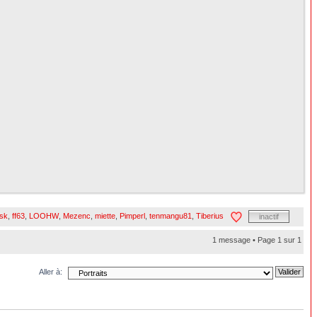
H
isk
,
ff63
,
LOOHW
,
Mezenc
,
miette
,
Pimperl
,
tenmangu81
,
Tiberius
inactif
1 message • Page
1
sur
1
Aller à: