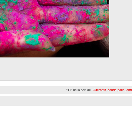
"
+1
" de la part de :
Alternatif
,
cedric-paris
,
chr