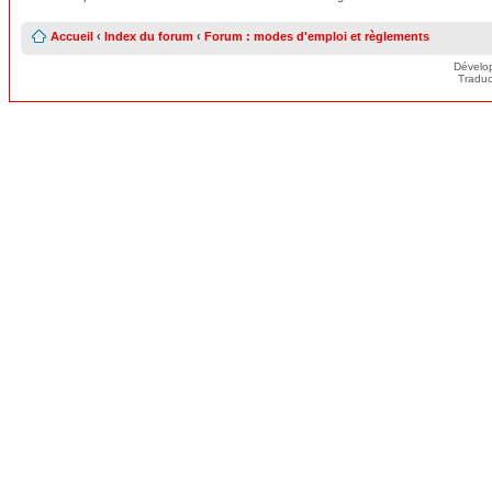
Accueil
‹
Index du forum
‹
Forum : modes d'emploi et règlements
Dévelo
Traduc