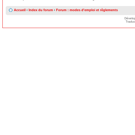
Accueil
‹
Index du forum
‹
Forum : modes d'emploi et règlements
Dévelo
Traduc