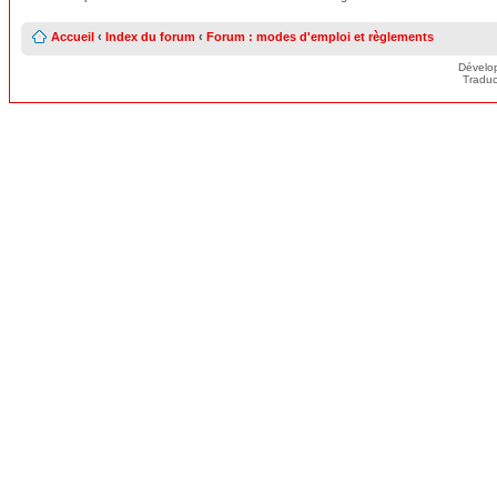
Accueil
‹
Index du forum
‹
Forum : modes d'emploi et règlements
Dévelo
Traduc