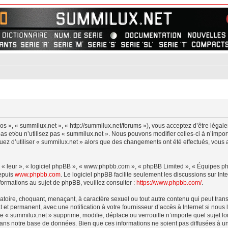
os », « summilux.net », « http://summilux.net/forums »), vous acceptez d’être léga
as et/ou n’utilisez pas « summilux.net ». Nous pouvons modifier celles-ci à n’impor
inuez d’utiliser « summilux.net » alors que des changements ont été effectués, vou
 « leur », « logiciel phpBB », « www.phpbb.com », « phpBB Limited », « Équipes phpB
depuis
www.phpbb.com
. Le logiciel phpBB facilite seulement les discussions sur I
rmations au sujet de phpBB, veuillez consulter :
https://www.phpbb.com/
.
atoire, choquant, menaçant, à caractère sexuel ou tout autre contenu qui peut tran
 et permanent, avec une notification à votre fournisseur d’accès à Internet si nou
e « summilux.net » supprime, modifie, déplace ou verrouille n’importe quel sujet 
ans notre base de données. Bien que ces informations ne soient pas diffusées à un