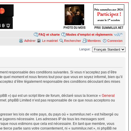
FAQ et charte
Modes d’emploi et règlements
Adhérer
Le matériel
Rechercher
Membres
Connexion
Langue:
lement responsable des conditions suivantes. Si vous n’acceptez pas d’être
te quel moment et nous ferons tout pour que vous en soyez informé, bien qu’il
s acceptez d’être légalement responsable des conditions découlant des mises
B ») qui est un script libre de forum, déclaré sous la licence «
General
nternet. phpBB Limited n’est pas responsable de ce que nous acceptons ou
sgresser les lois de votre pays, du pays où « summilux.net » est hébergé ou
s le jugeons nécessaire. Les adresses IP de tous les messages sont
lorsque nous estimons que cela est nécessaire. En tant que membre, vous
e tierce partie sans votre consentement, ni « summilux.net », ni phpBB ne