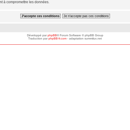
ant à compromettre les données.
Développé par
phpBB
® Forum Software © phpBB Group
Traduction par
phpBB-fr.com
- adaptation summilux.net