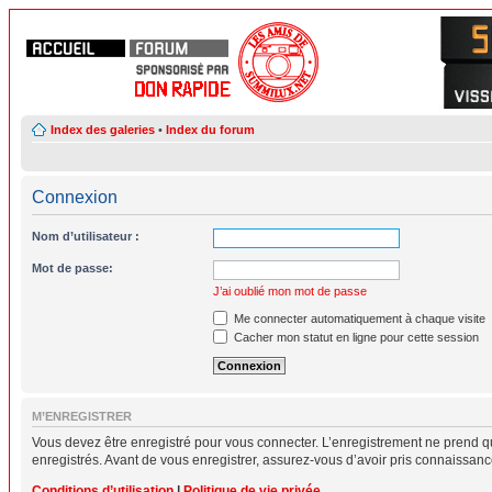
Index des galeries
•
Index du forum
Connexion
Nom d’utilisateur :
Mot de passe:
J’ai oublié mon mot de passe
Me connecter automatiquement à chaque visite
Cacher mon statut en ligne pour cette session
M’ENREGISTRER
Vous devez être enregistré pour vous connecter. L’enregistrement ne prend q
enregistrés. Avant de vous enregistrer, assurez-vous d’avoir pris connaissance 
Conditions d’utilisation
|
Politique de vie privée