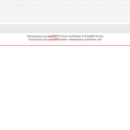
Développé par
phpBB
® Forum Software © phpBB Group
Traduction par
phpBB-fr.com
- adaptation summilux.net