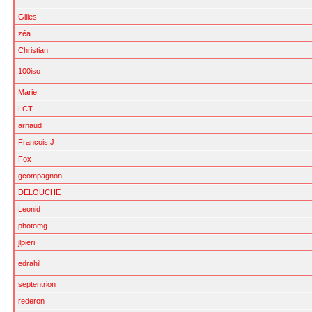
Gilles
zéa
Christian
100iso
Marie
LCT
arnaud
Francois J
Fox
gcompagnon
DELOUCHE
Leonid
photomg
jlpieri
edrahil
septentrion
rederon