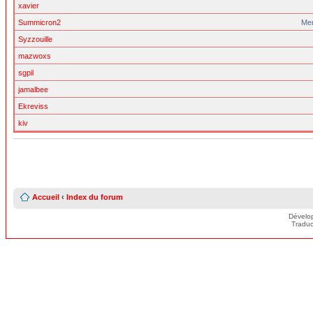
xavier
Summicron2
Me
Syzzouille
mazwoxs
sgpil
jamalbee
Ekreviss
kiv
Accueil
‹
Index du forum
Dévelo
Traduc