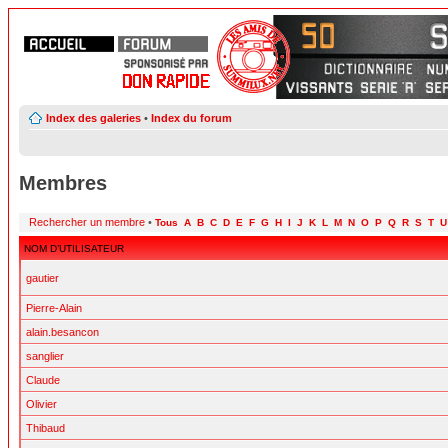
Index des galeries
•
Index du forum
Membres
Rechercher un membre
•
Tous
A
B
C
D
E
F
G
H
I
J
K
L
M
N
O
P
Q
R
S
T
U
NOM D’UTILISATEUR
gautier
Pierre-Alain
alain.besancon
sanglier
Claude
Olivier
Thibaud