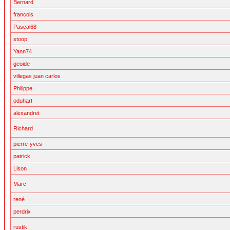
Bernard
francois
Pascal68
stoop
Yann74
geoide
villegas juan carlos
Philippe
oduhart
alexandret
Richard
pierre-yves
patrick
Lison
Marc
rené
perdrix
rustik