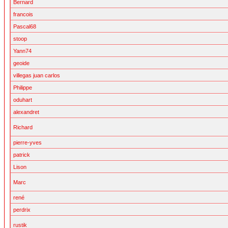
Bernard
francois
Pascal68
stoop
Yann74
geoide
villegas juan carlos
Philippe
oduhart
alexandret
Richard
pierre-yves
patrick
Lison
Marc
rené
perdrix
rustik