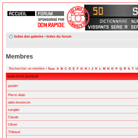
Index des galeries
•
Index du forum
Membres
Rechercher un membre
•
Tous
A
B
C
D
E
F
G
H
I
J
K
L
M
N
O
P
Q
R
S
T
U
NOM D’UTILISATEUR
gautier
Pierre-Alain
alain.besancon
sanglier
Claude
Olivier
Thibaud