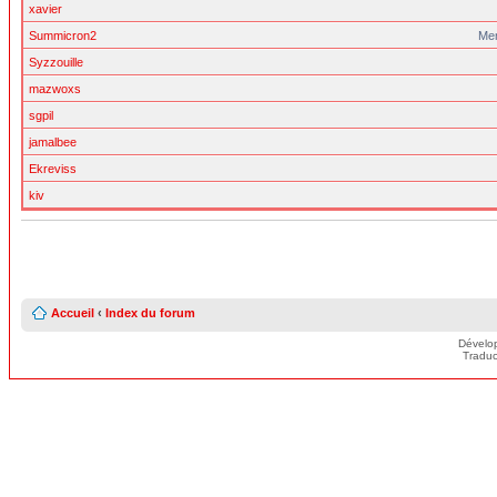
xavier
Summicron2
Me
Syzzouille
mazwoxs
sgpil
jamalbee
Ekreviss
kiv
Accueil
‹
Index du forum
Dévelo
Traduc