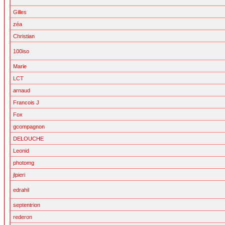
Gilles
zéa
Christian
100iso
Marie
LCT
arnaud
Francois J
Fox
gcompagnon
DELOUCHE
Leonid
photomg
jlpieri
edrahil
septentrion
rederon