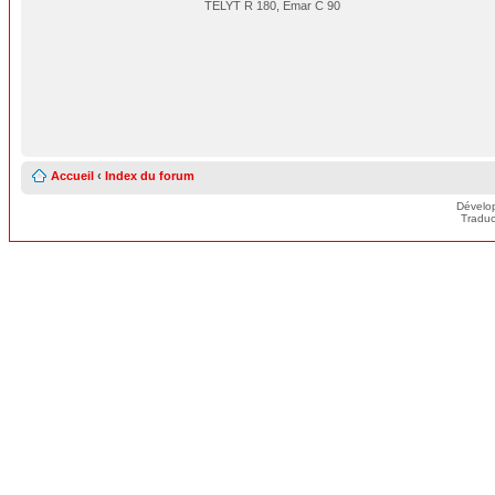
TELYT R 180, Emar C 90
Accueil
‹
Index du forum
Dévelo
Traduc