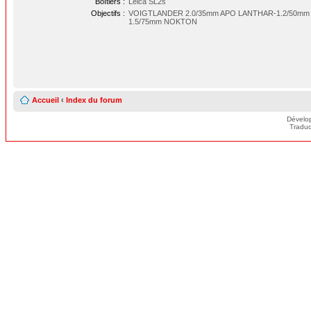
Boîtiers :
Leica SL2s
Objectifs :
VOIGTLANDER 2.0/35mm APO LANTHAR-1.2/50m
1.5/75mm NOKTON
Accueil
‹
Index du forum
Dévelo
Traduc