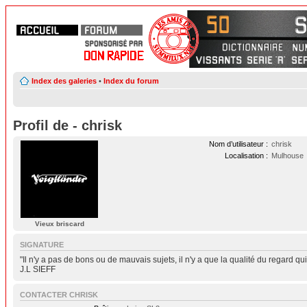
Index des galeries
•
Index du forum
Profil de - chrisk
Nom d’utilisateur :
chrisk
Localisation :
Mulhouse
Vieux briscard
SIGNATURE
"Il n'y a pas de bons ou de mauvais sujets, il n'y a que la qualité du regard qu
J.L SIEFF
CONTACTER CHRISK