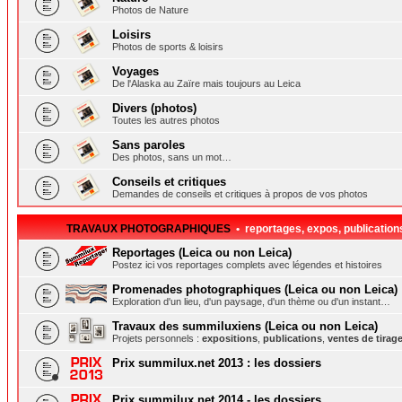
Photos de Nature
Loisirs
Photos de sports & loisirs
Voyages
De l'Alaska au Zaïre mais toujours au Leica
Divers (photos)
Toutes les autres photos
Sans paroles
Des photos, sans un mot…
Conseils et critiques
Demandes de conseils et critiques à propos de vos photos
TRAVAUX PHOTOGRAPHIQUES
• reportages, expos, publication
Reportages (Leica ou non Leica)
Postez ici vos reportages complets avec légendes et histoires
Promenades photographiques (Leica ou non Leica)
Exploration d'un lieu, d'un paysage, d'un thème ou d'un instant…
Travaux des summiluxiens (Leica ou non Leica)
Projets personnels :
expositions
,
publications
,
ventes de tirag
Prix summilux.net 2013 : les dossiers
Prix summilux.net 2014 - les dossiers