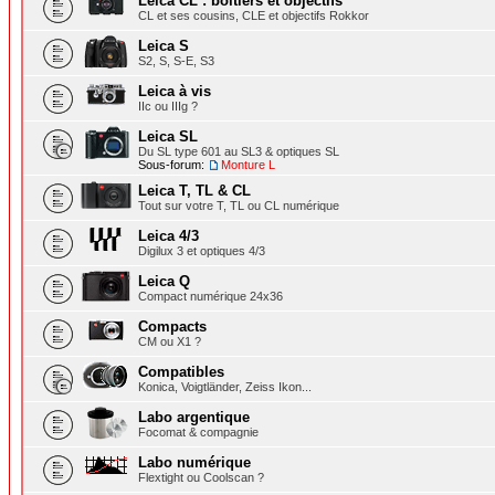
Leica CL : boîtiers et objectifs
CL et ses cousins, CLE et objectifs Rokkor
Leica S
S2, S, S-E, S3
Leica à vis
IIc ou IIIg ?
Leica SL
Du SL type 601 au SL3 & optiques SL
Sous-forum:
Monture L
Leica T, TL & CL
Tout sur votre T, TL ou CL numérique
Leica 4/3
Digilux 3 et optiques 4/3
Leica Q
Compact numérique 24x36
Compacts
CM ou X1 ?
Compatibles
Konica, Voigtländer, Zeiss Ikon...
Labo argentique
Focomat & compagnie
Labo numérique
Flextight ou Coolscan ?