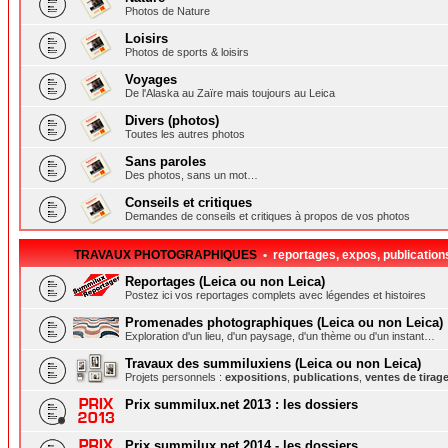
Photos de Nature
Loisirs
Photos de sports & loisirs
Voyages
De l'Alaska au Zaïre mais toujours au Leica
Divers (photos)
Toutes les autres photos
Sans paroles
Des photos, sans un mot…
Conseils et critiques
Demandes de conseils et critiques à propos de vos photos
TRAVAUX PHOTOGRAPHIQUES
• reportages, expos, publication
Reportages (Leica ou non Leica)
Postez ici vos reportages complets avec légendes et histoires
Promenades photographiques (Leica ou non Leica)
Exploration d'un lieu, d'un paysage, d'un thème ou d'un instant…
Travaux des summiluxiens (Leica ou non Leica)
Projets personnels :
expositions
,
publications
,
ventes de tirag
Prix summilux.net 2013 : les dossiers
Prix summilux.net 2014 - les dossiers