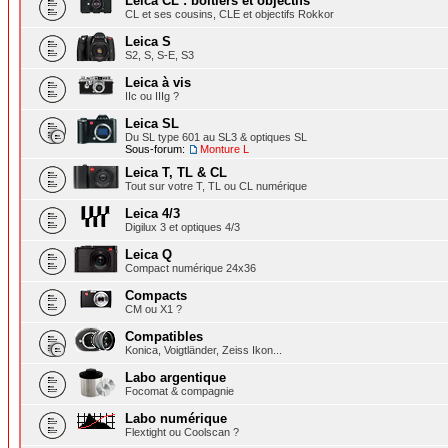
Leica CL : boîtiers et objectifs
CL et ses cousins, CLE et objectifs Rokkor
Leica S
S2, S, S-E, S3
Leica à vis
IIc ou IIIg ?
Leica SL
Du SL type 601 au SL3 & optiques SL
Sous-forum:
Monture L
Leica T, TL & CL
Tout sur votre T, TL ou CL numérique
Leica 4/3
Digilux 3 et optiques 4/3
Leica Q
Compact numérique 24x36
Compacts
CM ou X1 ?
Compatibles
Konica, Voigtländer, Zeiss Ikon...
Labo argentique
Focomat & compagnie
Labo numérique
Flextight ou Coolscan ?