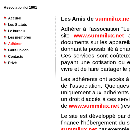
Association loi 1901
Les Amis de
summilux.ne
Accueil
Les Statuts
Adhérer à l'association "L
Le bureau
site
www.summilux.net
a
Les membres
documents sur les appareil
Adhérer
donnant la possibilité à ch
Faire un don
Ces services sont coûteu
Contacts
payant une cotisation ou 
Privé
vivre et de faire partager le p
Les adhérents ont accès à 
de l'association. Quelque
uniquement aux adhérents.
un droit d'accès à ces serv
de
www.summilux.net
(res
Le site est développé par d
finance l'hébergement du si
summilux.net
par exemple)