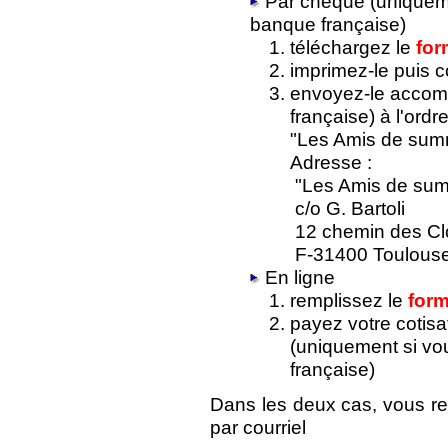
Par chèque (uniquem
banque française)
téléchargez le
for
imprimez-le puis 
envoyez-le accom
française) à l'ordr
"Les Amis de summ
Adresse :
"Les Amis de sum
c/o G. Bartoli
12 chemin des Cl
F-31400 Toulous
En ligne
remplissez le
form
payez votre cotisa
(uniquement si v
française)
Dans les deux cas, vous re
par courriel