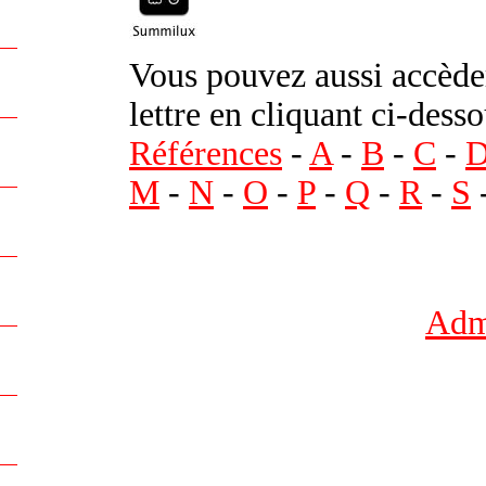
Vous pouvez aussi accèder
lettre en cliquant ci-desso
Références
-
A
-
B
-
C
-
M
-
N
-
O
-
P
-
Q
-
R
-
S
Admi